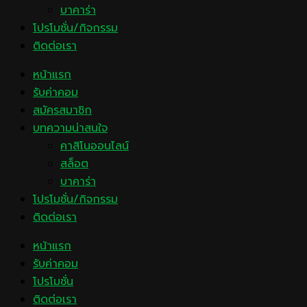
บาคาร่า
โปรโมชั่น/กิจกรรม
ติดต่อเรา
หน้าแรก
รับค่าคอม
สมัครสมาชิก
บทความน่าสนใจ
คาสิโนออนไลน์
สล็อต
บาคาร่า
โปรโมชั่น/กิจกรรม
ติดต่อเรา
หน้าแรก
รับค่าคอม
โปรโมชั่น
ติดต่อเรา