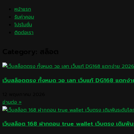
หน้าแรก
รับค่าคอม
โปรโมชั่น
ติดต่อเรา
Category: สล็อต
เว็บสล็อตตรง ทั้งหมด วอ เลท เว็บแท้ DG168 แตกง
12 พฤษภาคม 2026
อ่านต่อ »
เว็บสล็อต 168 ฝากถอน true wallet เว็บตรง เดิมพั