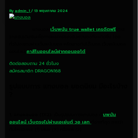
By
admin_1
/
13 พฤษภาคม 2024
แทงบอล
เว็บพนัน true wallet เครดิตฟรี
การ
วางเงินเดิมพันเพื่อทายผลการแข่งขันฟุตบอลที่จะเกิดขึ้น โดย
ทั่วไปจะแทงผ่านเว็บพนันบอล หรือแทงกับโต๊ะบอล เว็บพนันบอล
ออนไลน์
คาสิโนออนไลน์ฝากถอนออโต้
ติดต่อสอบถาม 24 ชั่วโมง
สมัครสมาชิก DRAGON168
รูปแบบการ แทงบอล ยอดนิยม มีอะไรบ้าง
?
1. แทงผลบอล (1X2):
เป็นรูปแบบการแทงบอล
เว็
บพนัน
ออนไลน์ เว็บตรงไม่ผ่านเอเย่นต์ วอ เลท
ที่ง่ายที่สุด ทายว่า
ทีมไหนจะชนะ (1) เสมอ (X) หรือแพ้ (2)