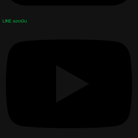
LINE แอดมิน