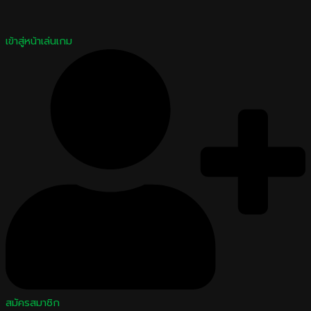
เข้าสู่หน้าเล่นเกม
สมัครสมาชิก