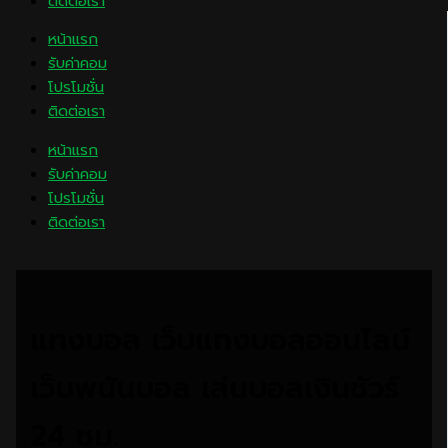
ติดต่อเรา
หน้าแรก
รับค่าคอม
โปรโมชั่น
ติดต่อเรา
หน้าแรก
รับค่าคอม
โปรโมชั่น
ติดต่อเรา
แทงบอล เว็บแทงบอลออนไลน์
เว็บพนันบอล เล่นบอลเงินชัวร์
24 ชม.