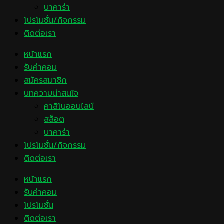
บาคาร่า
โปรโมชั่น/กิจกรรม
ติดต่อเรา
หน้าแรก
รับค่าคอม
สมัครสมาชิก
บทความน่าสนใจ
คาสิโนออนไลน์
สล็อต
บาคาร่า
โปรโมชั่น/กิจกรรม
ติดต่อเรา
หน้าแรก
รับค่าคอม
โปรโมชั่น
ติดต่อเรา