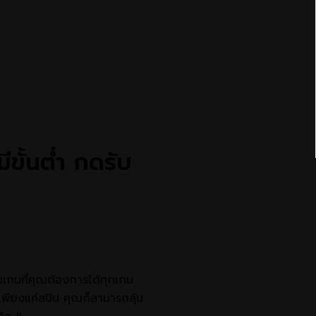
ขั้นต่ำ กดรับ
ับเกมที่คุณต้องการได้ทุกเกม
 เพียงแค่สปิน คุณก็สามารถลุ้น