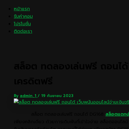
หน้าแรก
รับค่าคอม
โปรโมชั่น
ติดต่อเรา
สล็อต ทดลองเล่นฟรี ถอนได้ เ
เครดิตฟรี
By
admin_1
/
19 กันยายน 2023
สล็อต ทดลองเล่นฟรี ถอนได้
DG168
สล็อตแตกง
เพียงคลิกเดียว ด้วยการเดิมพันที่เข้าใจง่าย สล็อตออนไลน์ จ