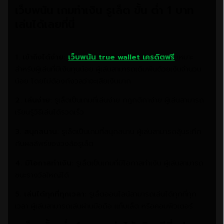
เว็บพนัน เกมทำเงิน รูเล็ต ขั้น ต่ำ 1 บาท
เล่นได้เลยที่นี่
1. เข้าถึงได้ง่าย:
เว็บพนัน true wallet เครดิตฟรี
เหมาะ
สำหรับผู้เล่นที่มีเงินทุนน้อย ผู้เล่นสามารถเดิมพันด้วยเงินจำนวน
น้อย โดยไม่ต้องกังวลว่าจะเสียเงินมาก
2. เล่นง่าย:
รูเล็ตเป็นเกมที่เล่นง่าย กฎกติกาง่าย ผู้เล่นสามารถ
เรียนรู้วิธีเล่นได้รวดเร็ว
3. สนุกสนาน:
รูเล็ตเป็นเกมที่สนุกสนาน ผู้เล่นสามารถลุ้นระทึก
กับผลลัพธ์ของวงล้อรูเล็ต
4. มีโอกาสทำเงิน:
รูเล็ตเป็นเกมที่มีโอกาสทำเงิน ผู้เล่นสามารถ
ชนะรางวัลใหญ่ได้
5. เล่นได้ทุกที่ทุกเวลา:
รูเล็ตออนไลน์สามารถเล่นได้ทุกที่ทุก
เวลา ผู้เล่นสามารถเล่นผ่านมือถือ แท็บเล็ต หรือคอมพิวเตอร์