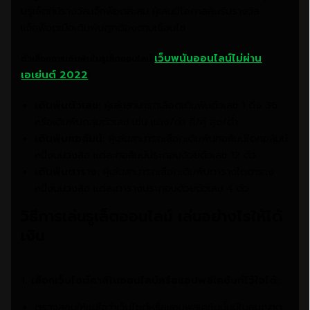
บรูเล็ตที่มีรางวัลแจ็คพ็อตสะสม ผู้เล่นมีโอกาสลุ้นรับรางวัล
แจ็คพ็อตเมื่อเดิมพันถูกต้องตามเงื่อนไข
เว็บพนันออนไลน์ไม่ผ่าน
ตัวเลือกการเดิมพันในรูเล็ตออนไลน์
เอเย่นต์ 2022
:
เดิมพันตัวเลข:
ผู้เล่นสามารถเลือกเดิมพันตัวเลข 1 ถึง 36
หรือเดิมพันกลุ่มตัวเลข เช่น แดง/ดำ คี่/คู่ สูง/ต่ำ
เดิมพันคอลัมน์:
ผู้เล่นสามารถเลือกเดิมพันคอลัมน์ใดคอลัมน์
หนึ่งบนวงล้อ แต่ละคอลัมน์ประกอบด้วยตัวเลข 12 ตัว
เดิมพันตาราง:
ผู้เล่นสามารถเลือกเดิมพันตารางใดตาราง
หนึ่งบนวงล้อ แต่ละตารางประกอบด้วยตัวเลข 4 ตัว
วิธีการเล่นรูเล็ตออนไลน์ เล่นอย่างไรให้ได้
เงิน
1. เลือกเว็บไซต์คาสิโนออนไลน์หรือแอปพลิเคชันที่ไว้ใจได้:
ตรวจสอบให้แน่ใจว่าเว็บไซต์หรือแอปพลิเคชันนั้นมีใบอนุญาต