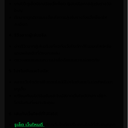
บางโต๊ะรูเล็ตมีรางวัลแจ็คพ็อต ผู้เล่นมีโอกาสลุ้นรับรางวัล
ใหญ่
ศึกษากฎกติกาและเงื่อนไขการลุ้นรับรางวัลแจ็คพ็อตให้
ละเอียด
4. รีวิวจากผู้เล่นจริง:
อ่านรีวิวจากผู้เล่นจริงเกี่ยวกับเว็บไซต์คาสิโนออนไลน์หรือ
แอปพลิเคชันที่ต้องการเล่น
ตรวจสอบคะแนนความน่าเชื่อถือและความปลอดภัย
5. โปรโมชันและโบนัส:
หลายเว็บไซต์คาสิโนออนไลน์มีโปรโมชันและโบนัสสำหรับเก
มรูเล็ต
เปรียบเทียบโปรโมชันและโบนัสจากเว็บไซต์ต่างๆ เลือก
โปรโมชันที่เหมาะกับคุณ
6. เล่นกับเว็บไซต์ที่ไว้ใจได้:
รูเล็ต เว็บไหนดี
เลือกเว็บไซต์คาสิโนออนไลน์ที่มีใบอนุญาต