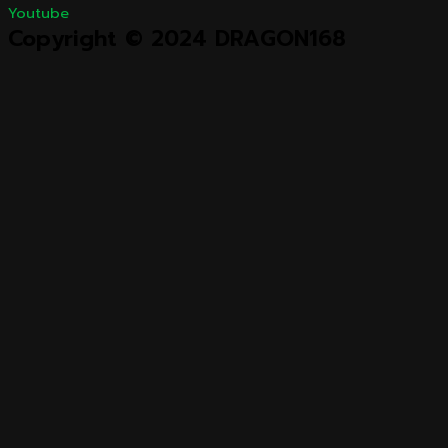
Youtube
Copyright © 2024 DRAGON168