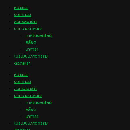
หน้าแรก
รับค่าคอม
สมัครสมาชิก
บทความน่าสนใจ
คาสิโนออนไลน์
สล็อต
บาคาร่า
โปรโมชั่น/กิจกรรม
ติดต่อเรา
หน้าแรก
รับค่าคอม
สมัครสมาชิก
บทความน่าสนใจ
คาสิโนออนไลน์
สล็อต
บาคาร่า
โปรโมชั่น/กิจกรรม