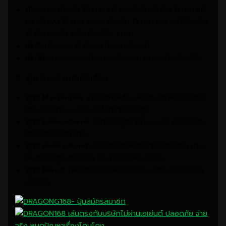
ตัวอย่าง:
เดิมพัน 10 บาท แพ้ รอบถัดไปเดิมพัน 11 บาท แพ้
ต่อ เดิมพัน 12 บาท แพ้ต่อ เดิมพัน 13 บาท ชนะ จะได้เงินเดิม
พันทั้งหมดคืน พร้อมกับกำไร 1 บาท
ข้อดี:
เรียบง่าย เข้าใจง่าย มีความเสี่ยงต่ำ
ข้อเสีย:
ผลตอบแทนน้อย อาจใช้เวลานานกว่าจะได้เงินกำไร
4. สูตรระบบการเดิมพันอื่นๆ:
สูตร Martingale แบบย้อนหลัง:
เพิ่มเงินเดิมพันเป็นสอง
เท่าหลังจากชนะ แต่ระบบนี้มีความเสี่ยงสูง
สูตร Labouchere:
คล้ายกับสูตร Fibonacci แต่ใช้ลำดับ
ตัวเลขที่แตกต่างกัน
สูตร James Bond:
แบ่งเงินเดิมพันออกเป็นสามส่วน เดิม
พันตัวเลขสูง ตัวเลขต่ำ และวางเดิมพัน 0/00
สูตร Paroli:
เพิ่มเงินเดิมพันหลังจากชนะ แต่ระบบนี้มีความ
เสี่ยงสูง