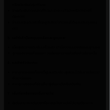
หรือเดิมพันกลุ่มตัวเลข
วางเดิมพันโดยคลิกที่ชิปและวางบนตัวเลขหรือตารางที่
ต้องการ
จำนวนเงินเดิมพันขึ้นอยู่กับขีดจำกัดของโต๊ะและเงินทุนของ
คุณ
5. รอให้เจ้ามือหมุนวงล้อและลูกบอล:
เมื่อผู้เล่นวางเดิมพันเสร็จแล้ว เจ้ามือจะหมุนวงล้อและลูกบอล
ลูกบอลจะหมุนไปรอบๆ วงล้อและตกลงในช่องใดช่องหนึ่ง
6. ผลลัพธ์ของเกม:
หากลูกบอลลงที่ช่องที่ผู้เล่นเดิมพัน ผู้เล่นจะได้รับรางวัลตาม
อัตราต่อรอง
หากลูกบอลลงที่ช่องอื่น ผู้เล่นจะเสียเงินเดิมพัน
7. เล่นต่อหรือถอนเงินรางวัล:
ผู้เล่นสามารถเล่นต่อหรือถอนเงินรางวัลได้ตามต้องการ