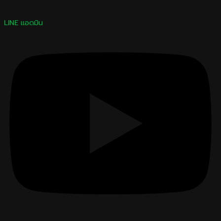
LINE แอดมิน