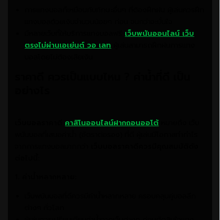
การแทงบอลก็เหมือนกับทักษะอื่นๆ ที่ต้องฝึกฝน ผู้เล่นควรฝึก
แทงบอลด้วยเงินจำนวนน้อยๆ ก่อน จนกว่าจะมั่นใจ
มีหลายเว็บที่ให้บริการแทงบอลฟรี
เว็บพนันออนไลน์ เว็บ
ตรงไม่ผ่านเอเย่นต์ วอ เลท
ผู้เล่นสามารถฝึกฝนการแทง
บอลโดยไม่ต้องเสียเงิน
ราคาดี ควรเป็นแบบไหน ? ค่าน้ำที่ดี เป็น
อย่างไร
เว็บบอลราคาดี
คาสิโนออนไลน์ฝากถอนออโต้
หมายถึง เว็บ
พนันบอลที่เสนอค่าน้ำ (อัตราต่อรอง) ที่ดี ผู้เล่นมีโอกาสทำกำไร
จากการแทงบอลมากกว่า
เว็บบอลราคาดีควรมีคุณสมบัติดัง
ต่อไปนี้:
1. ค่าน้ำหลากหลาย:
เว็บพนันบอลที่ดีควรมีค่าน้ำหลากหลาย ครอบคลุมคู่บอลลีก
ต่างๆ ทั่วโลก
ผู้เล่นควรเปรียบเทียบค่าน้ำจากเว็บต่างๆ ก่อนตัดสินใจแทง