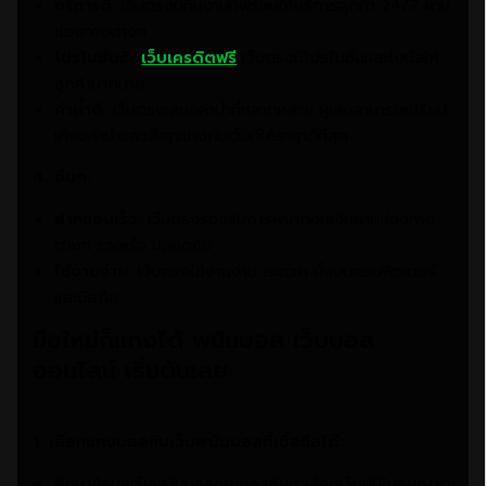
บริการดี:
เว็บตรงมีทีมงานที่พร้อมให้บริการลูกค้า 24/7 ผ่าน
ช่องทางต่างๆ
โปรโมชั่นดี:
เว็บเครดิตฟรี
เว็บตรงมีโปรโมชั่นและโบนัสให้
ลูกค้ามากมาย
ค่าน้ำดี:
เว็บตรงเสนอค่าน้ำที่หลากหลาย ผู้เล่นสามารถเปรียบ
เทียบค่าน้ำและเลือกแทงกับเว็บที่ให้ราคาดีที่สุด
4. อื่นๆ:
ฝากถอนเร็ว:
เว็บตรงรองรับการฝากถอนเงินผ่านช่องทาง
ต่างๆ รวดเร็ว ปลอดภัย
ใช้งานง่าย:
เว็บตรงใช้งานง่าย สะดวก ทั้งบนคอมพิวเตอร์
และมือถือ
มือใหม่ก็แทงได้ พนันบอล เว็บบอล
ออนไลน์ เริ่มต้นเลย
1. เลือกแทงบอลกับเว็บพนันบอลที่เชื่อถือได้:
ศึกษาข้อมูลเว็บพนันบอลอย่างละเอียด เลือกเว็บที่มีใบอนุญาต