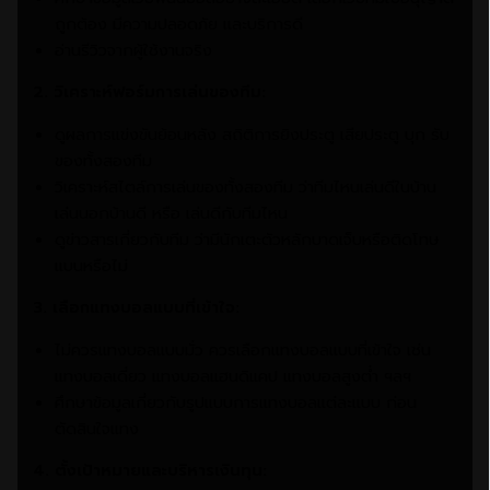
ถูกต้อง มีความปลอดภัย และบริการดี
อ่านรีวิวจากผู้ใช้งานจริง
2. วิเคราะห์ฟอร์มการเล่นของทีม:
ดูผลการแข่งขันย้อนหลัง สถิติการยิงประตู เสียประตู บุก รับ
ของทั้งสองทีม
วิเคราะห์สไตล์การเล่นของทั้งสองทีม ว่าทีมไหนเล่นดีในบ้าน
เล่นนอกบ้านดี หรือ เล่นดีกับทีมไหน
ดูข่าวสารเกี่ยวกับทีม ว่ามีนักเตะตัวหลักบาดเจ็บหรือติดโทษ
แบนหรือไม่
3. เลือกแทงบอลแบบที่เข้าใจ:
ไม่ควรแทงบอลแบบมั่ว ควรเลือกแทงบอลแบบที่เข้าใจ เช่น
แทงบอลเดี่ยว แทงบอลแฮนดิแคป แทงบอลสูงต่ำ ฯลฯ
ศึกษาข้อมูลเกี่ยวกับรูปแบบการแทงบอลแต่ละแบบ ก่อน
ตัดสินใจแทง
4. ตั้งเป้าหมายและบริหารเงินทุน: