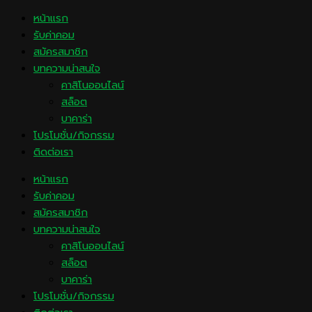
หน้าแรก
รับค่าคอม
สมัครสมาชิก
บทความน่าสนใจ
คาสิโนออนไลน์
สล็อต
บาคาร่า
โปรโมชั่น/กิจกรรม
ติดต่อเรา
หน้าแรก
รับค่าคอม
สมัครสมาชิก
บทความน่าสนใจ
คาสิโนออนไลน์
สล็อต
บาคาร่า
โปรโมชั่น/กิจกรรม