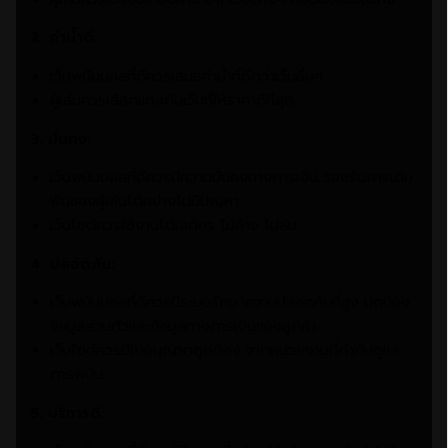
2. ค่าน้ำดี:
เว็บพนันบอลที่ดีควรเสนอค่าน้ำที่ดีกว่าเว็บอื่นๆ
ผู้เล่นควรเลือกแทงกับเว็บที่ให้ราคาดีที่สุด
3. มั่นคง:
เว็บพนันบอลที่ดีควรมีความมั่นคงทางการเงิน รองรับการเดิม
พันของผู้เล่นได้อย่างไม่มีปัญหา
เว็บไซต์ควรใช้งานได้เสถียร ไม่ค้าง ไม่ล่ม
4. ปลอดภัย:
เว็บพนันบอลที่ดีควรมีระบบรักษาความปลอดภัยที่สูง ปกป้อง
ข้อมูลส่วนตัวและข้อมูลทางการเงินของลูกค้า
เว็บไซต์ควรมีใบอนุญาตถูกต้อง จากหน่วยงานที่กำกับดูแล
การพนัน
5. บริการดี: